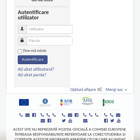
08/08/2026
Autentificare
utilizator
Utilizator
Parola
Ţine-mă minte
Autentificare
Aţi uitat utilizatorul?
Aţi uitat parola?
Opțiuni afișare
Mergi sus
ACEST SITE NU REPREZINTĂ POZIȚIA OFICIALĂ A COMISIEI EUROPENE.
ÎNTREAGA RESPONSABILITATE REFERITOARE LA CORECTITUDINEA ȘI
COERENȚA ACESTOR INFORMAȚII APARȚINE CELOR CARE AU INIȚIAT